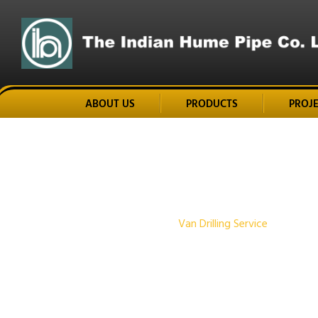
ABOUT US
PRODUCTS
PROJ
Home
Mechanical
Van Drilling Service