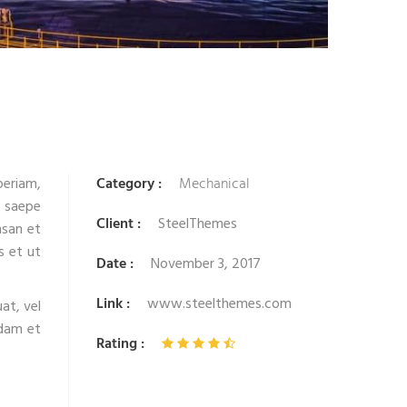
periam,
Category :
Mechanical
t saepe
Client :
SteelThemes
msan et
s et ut
Date :
November 3, 2017
Link :
www.steelthemes.com
at, vel
sdam et
Rating :