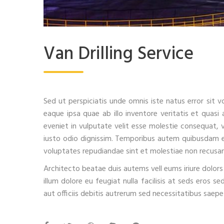
Van Drilling Service
Sed ut perspiciatis unde omnis iste natus error si
eaque ipsa quae ab illo inventore veritatis et quasi
eveniet in vulputate velit esse molestie consequat, v
iusto odio dignissim. Temporibus autem quibusdam et
voluptates repudiandae sint et molestiae non recusa
Architecto beatae duis autems vell eums iriure dolors 
illum dolore eu feugiat nulla facilisis at seds ero
aut officiis debitis autrerum sed necessitatibus saepe