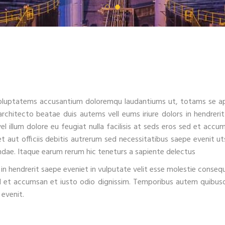
t voluptatems accusantium doloremqu laudantiums ut, totams se a
 architecto beatae duis autems vell eums iriure dolors in hendreri
el illum dolore eu feugiat nulla facilisis at seds eros sed et accu
 aut officiis debitis autrerum sed necessitatibus saepe evenit ut
ndae. Itaque earum rerum hic teneturs a sapiente delectus
in hendrerit saepe eveniet in vulputate velit esse molestie consequ
s sed et accumsan et iusto odio dignissim. Temporibus autem quibu
 evenit.